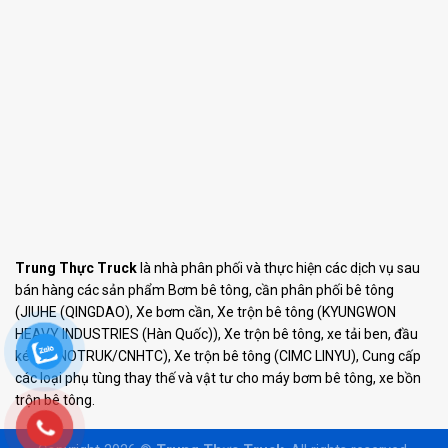
Trung Thực Truck
là nhà phân phối và thực hiện các dịch vụ sau
bán hàng các sản phẩm Bơm bê tông, cần phân phối bê tông
(JIUHE (QINGDAO), Xe bơm cần, Xe trộn bê tông (KYUNGWON
HEAVY INDUSTRIES (Hàn Quốc)), Xe trộn bê tông, xe tải ben, đầu
kéo (SINOTRUK/CNHTC), Xe trộn bê tông (CIMC LINYU), Cung cấp
các loại phụ tùng thay thế và vật tư cho máy bơm bê tông, xe bồn
trộn bê tông.