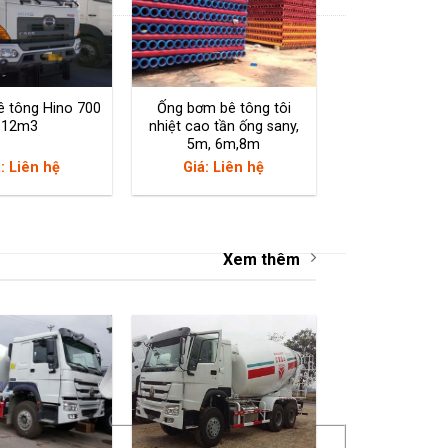
bê tông 12m3
ê tông Hino 700
Ống bơm bê tông tôi
12m3
nhiệt cao tần ống sany,
5m, 6m,8m
: Liên hệ
Giá: Liên hệ
Xem thêm
dio.