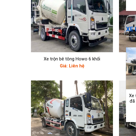
XE
Xe trộn bê tông Howo 6 khối
Xe 
Giá: Liên hệ
Xe
đã 