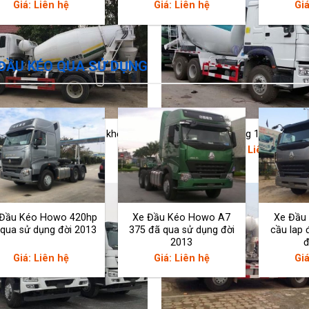
Giá: Liên hệ
Giá: Liên hệ
Giá
 ĐẦU KÉO QUA SỬ DỤNG
trộn bê tông Sinotruk 4 khối
Xe trộn bê tông 12m3 Howo
Giá: Liên hệ
Giá: Liên hệ
 Đầu Kéo Howo 420hp
Xe Đầu Kéo Howo A7
Xe Đầu
qua sử dụng đời 2013
375 đã qua sử dụng đời
cầu lap 
2013
đ
Giá: Liên hệ
Giá: Liên hệ
Giá