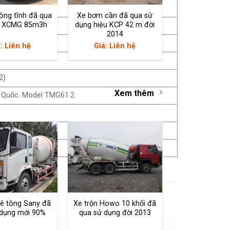
ông tĩnh đã qua
Xe bơm cần đã qua sử
g XCMG 85m3h
dụng hiệu KCP 42 m đời
2014
: Liên hệ
Giá: Liên hệ
2)
Xem thêm
g Quốc. Model TMG61.2
bê tông Sany đã
Xe trộn Howo 10 khối đã
 dụng mới 90%
qua sử dụng đời 2013