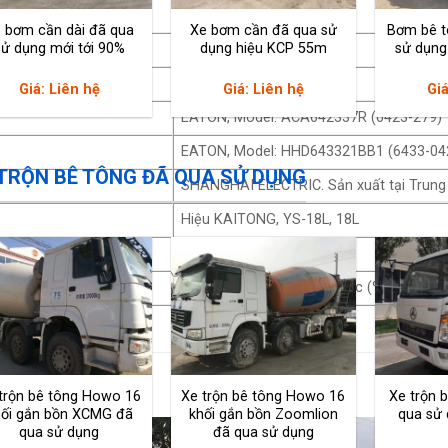
≥3
 bơm cần dài đã qua
Xe bơm cần đã qua sử
Bơm bê t
sử dụng mới tới 90%
dụng hiệu KCP 55m
sử dụn
≤ 0.6
61.2
Giá: Liên hệ
Giá: Liên hệ
Giá
EATON, Model: ACA642337R (6423-279)
EATON, Model: HHD643321BB1 (6433-04
 TRỘN BÊ TÔNG ĐÃ QUA SỬ DỤNG
SHANGHAI ELECTRIC. Sản xuất tại Trun
Hiệu KAITONG, YS-18L, 18L
300 (lít)
90 (km/h), khă năng leo dốc (%) ≥25
trộn bê tông Howo 16
Xe trộn bê tông Howo 16
Xe trộn 
hối gắn bồn XCMG đã
khối gắn bồn Zoomlion
qua sử
qua sử dụng
đã qua sử dụng