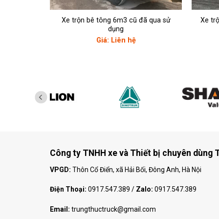
Xe trộn bê tông 6m3 cũ đã qua sử
Xe tr
dụng
Giá: Liên hệ
Công ty TNHH xe và Thiết bị chuyên dùng 
VPGD:
Thôn Cổ Điển, xã Hải Bối, Đông Anh, Hà Nội
Điện Thoại:
0917.547.389
/
Zalo:
0917.547.389
Email:
trungthuctruck@gmail.com