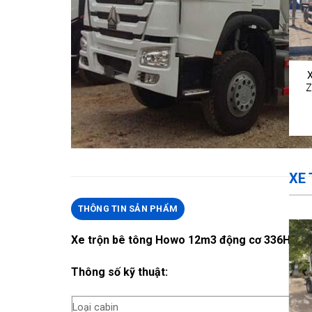
Z
XE
THÔNG TIN SẢN PHẨM
Xe trộn bê tông Howo 12m3 động cơ 336HP
Thông số kỹ thuật:
Loại cabin