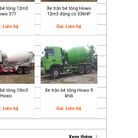
 bê tông 12m3
Xe trộn bê tông Howo
owo 371
12m3 động cơ 336HP
el ZF8098 (Đức)
: Liên hệ
Giá: Liên hệ
 bê tông 10m3
Xe trộn bê tông Howo 9
Howo
khối
nh thẳng hàng
: Liên hệ
Giá: Liên hệ
Xem thêm