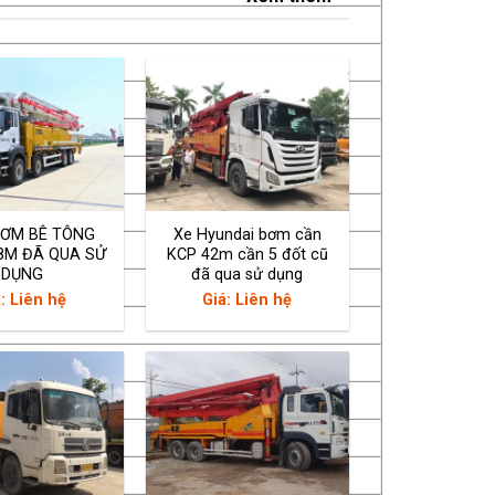
BƠM BÊ TÔNG
Xe Hyundai bơm cần
8M ĐÃ QUA SỬ
KCP 42m cần 5 đốt cũ
DỤNG
đã qua sử dụng
: Liên hệ
Giá: Liên hệ