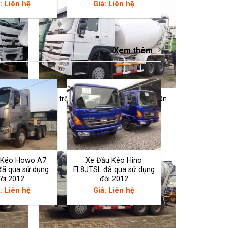
: Liên hệ
Giá: Liên hệ
Xem thêm
 371
Xe trộn bê tông 10m3 Howo 3 chân
Giá: Liên hệ
 Kéo Howo A7
Xe Đầu Kéo Hino
đã qua sử dụng
FL8JTSL đã qua sử dụng
ời 2012
đời 2012
: Liên hệ
Giá: Liên hệ