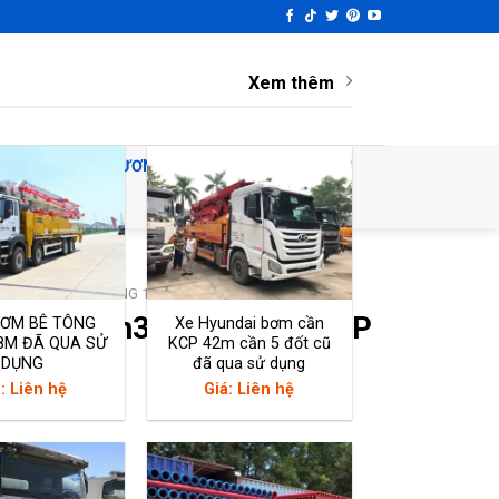
Xem thêm
Ử DỤNG
THƯƠNG HIỆU
TIN TỨC
/
XE TRỘN BÊ TÔNG 12M3
 Howo 12m3 động cơ 336HP
BƠM BÊ TÔNG
Xe Hyundai bơm cần
8M ĐÃ QUA SỬ
KCP 42m cần 5 đốt cũ
DỤNG
đã qua sử dụng
: Liên hệ
Giá: Liên hệ
hat Zalo