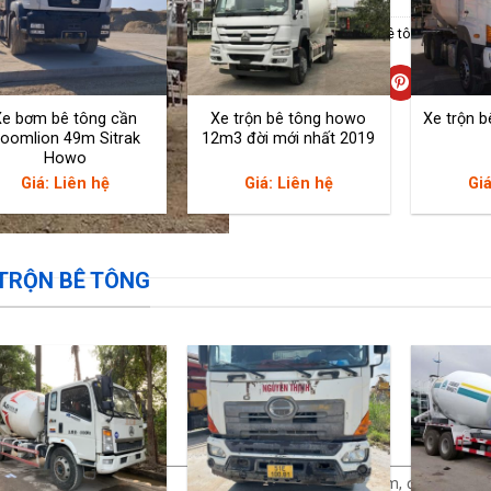
Danh mục:
Xe trộn bê tông
,
Xe trộn 
Xe bơm bê tông cần
Xe trộn bê tông howo
Xe trộn b
oomlion 49m Sitrak
12m3 đời mới nhất 2019
Howo
Giá: Liên hệ
Giá: Liên hệ
Giá
 TRỘN BÊ TÔNG
Cabin HW76, 01 giường nằm, điều hòa, ra