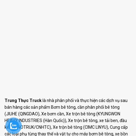
Trung Thực Truck
là nhà phân phối và thực hiện các dịch vụ sau
bán hàng các sản phẩm Bơm bê tông, cần phân phối bê tông
(JIUHE (QINGDAO), Xe bơm cần, Xe trộn bê tông (KYUNGWON
HEAVY INDUSTRIES (Hàn Quốc)), Xe trộn bê tông, xe tải ben, đầu
kéo (SINOTRUK/CNHTC), Xe trộn bê tông (CIMC LINYU), Cung cấp
các loại phụ tùng thay thế và vật tư cho máy bơm bê tông, xe bồn