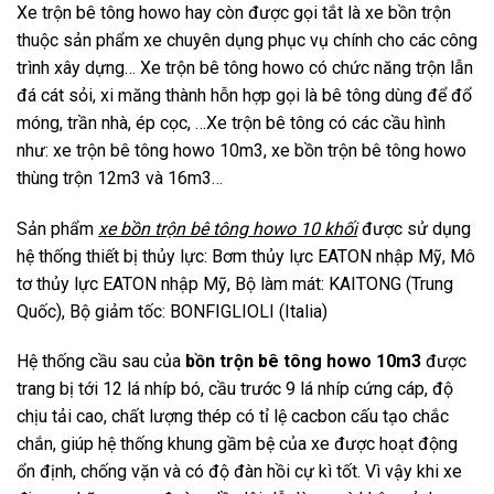
Xe trộn bê tông howo hay còn được gọi tắt là xe bồn trộn
thuộc sản phẩm xe chuyên dụng phục vụ chính cho các công
trình xây dựng… Xe trộn bê tông howo có chức năng trộn lẫn
đá cát sỏi, xi măng thành hỗn hợp gọi là bê tông dùng để đổ
móng, trần nhà, ép cọc, …Xe trộn bê tông có các cầu hình
như: xe trộn bê tông howo 10m3, xe bồn trộn bê tông howo
thùng trộn 12m3 và 16m3…
Sản phẩm
xe bồn trộn bê tông howo 10 khối
được sử dụng
hệ thống thiết bị thủy lực: Bơm thủy lực EATON nhập Mỹ, Mô
tơ thủy lực EATON nhập Mỹ, Bộ làm mát: KAITONG (Trung
Quốc), Bộ giảm tốc: BONFIGLIOLI (Italia)
Hệ thống cầu sau của
bồn trộn bê tông howo 10m3
được
trang bị tới 12 lá nhíp bó, cầu trước 9 lá nhíp cứng cáp, độ
chịu tải cao, chất lượng thép có tỉ lệ cacbon cấu tạo chắc
chắn, giúp hệ thống khung gầm bệ của xe được hoạt động
ổn định, chống vặn và có độ đàn hồi cự kì tốt. Vì vậy khi xe