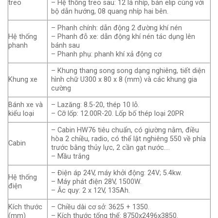
treo
– Hệ thống treo sau: 12 lá nhíp, bán elip cùng với
bộ dẫn hướng, 08 quang nhíp hai bên.
– Phanh chính: dẫn động 2 đường khí nén
Hệ thống
– Phanh đỗ xe: dẫn động khí nén tác dụng lên
phanh
bánh sau
– Phanh phụ: phanh khí xả động cơ
– Khung thang song song dạng nghiêng, tiết diện
Khung xe
hình chữ U300 x 80 x 8 (mm) và các khung gia
cường
Bánh xe và
– Lazăng: 8.5-20, thép 10 lỗ.
kiểu loại
– Cỡ lốp: 12.00R-20. Lốp bố thép loại 20PR
– Cabin HW76 tiêu chuẩn, có giường nằm, điều
hòa 2 chiều, radio, có thể lật nghiêng 550 về phía
Cabin
trước bằng thủy lực, 2 cần gạt nước….
– Mầu trắng
– Điện áp 24V, máy khởi động: 24V; 5.4kw.
Hệ thống
– Máy phát điện 28V, 1500W.
điện
– Ắc quy: 2 x 12V, 135Ah.
Kích thước
– Chiều dài cơ sở: 3625 + 1350.
(mm)
– Kích thước tổng thể: 8750x2496x3850.