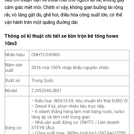
cảm giác mệt mỏi. Chính vì vậy, không gian buồng lái rộng
rãi, vô lăng gật dù, ghế hơi, điều hòa công suất lớn, có thể
vận hành trên một quãng đường dài.
Thông số kĩ thuật chi tiết xe bồn trộn bê tông howo
10m3
Nhãn hiệu
CNHTC/HOWO
Năm sản
2016 mới 100% nhập khẩu nguyên chiếc
xuất
Xuất xứ
Trung Quốc
Model
ZJV5254GJB01
– Kiểu loại: WD615.69, tiêu chuẩn khí thải EURO IV.
– Diesel 4 kỳ, phun nhiên liệu trực tiếp.
– 6 xilanh thẳng hàng làm mát bằng nước, turbo
tăng áp và làm mát trung gian.
– Nhà sản xuất động cơ: CNHTC / Liên doanh
Động cơ
STEYR (Áo)
– Công suất max: 340hp (mã lực) (247 kw)/2200