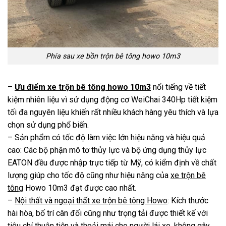
Phía sau xe bồn trộn bê tông howo 10m3
–
Ưu điểm xe trộn bê tông howo 10m3
nổi tiếng về tiết
kiệm nhiên liệu vì sử dụng động cơ WeiChai 340Hp tiết kiệm
tối đa nguyên liệu khiến rất nhiều khách hàng yêu thích và lựa
chọn sử dụng phổ biến.
– Sản phẩm có tốc độ làm việc lớn hiệu năng và hiệu quả
cao: Các bộ phận mô tơ thủy lực và bộ ứng dụng thủy lực
EATON đều được nhập trực tiếp từ Mỹ, có kiểm định về chất
lượng giúp cho tốc độ cũng như hiệu năng của
xe trộn bê
tông
Howo 10m3 đạt được cao nhất.
–
Nội thất và ngoại thất xe trộn bê tông Howo
: Kích thước
hài hòa, bố trí cân đối cũng như trọng tải được thiết kế với
tiêu chí thuận tiện và thoải mái cho người lái xe, không gây