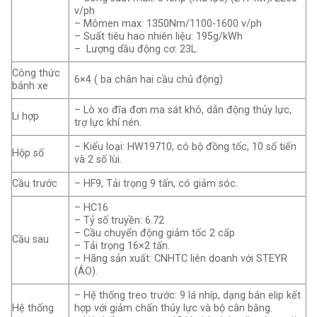
v/ph
– Mômen max: 1350Nm/1100-1600 v/ph
– Suất tiêu hao nhiên liệu: 195g/kWh
– Lượng dầu động cơ: 23L.
Công thức
6×4 ( ba chân hai cầu chủ động)
bánh xe
– Lò xo đĩa đơn ma sát khô, dẫn động thủy lực,
Li hợp
trợ lực khí nén.
– Kiểu loại: HW19710, có bộ đồng tốc, 10 số tiến
Hộp số
và 2 số lùi.
Cầu trước
– HF9, Tải trọng 9 tấn, có giảm sóc.
– HC16
– Tỷ số truyền: 6.72
– Cầu chuyển động giảm tốc 2 cấp
Cầu sau
– Tải trọng 16×2 tấn.
– Hãng sản xuất: CNHTC liên doanh với STEYR
(ÁO).
– Hệ thống treo trước: 9 lá nhíp, dạng bán elip kết
Hệ thống
hợp với giảm chấn thủy lực và bộ cân bằng.