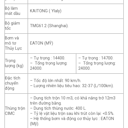
Bộ làm
KAITONG ( Ylaly)
mát dầu
Bộ giảm
TMG61.2 (Shanghai).
tốc
Bơm và
mô tơ
EATON (MỸ)
Thủy Lực
– Tự trọng : 14400.
– Tự trọng : 14700.
Trọng
– Tổng trọng lượng:
– Tổng trọng lượng:
lượng (kg)
24000.
24000.
Đặc tích
– Tốc độ lớn nhất: 90 km/h.
chuyển
– Lượng nhiên liệu tiêu hao: 32-37 (L/100km).
động
– Dung tích trộn 10 m3, có khả năng trở 12m3
trên đường bằng.
Thùng trộn
– Dung tích thùng nước: 400 L.
CIMC
– Tỷ lệ vật liệu trộn sau khi trút còn lại: <0.5%.
– Hệ thống bơm và động cơ thủy lực : EATON
(Mỹ).