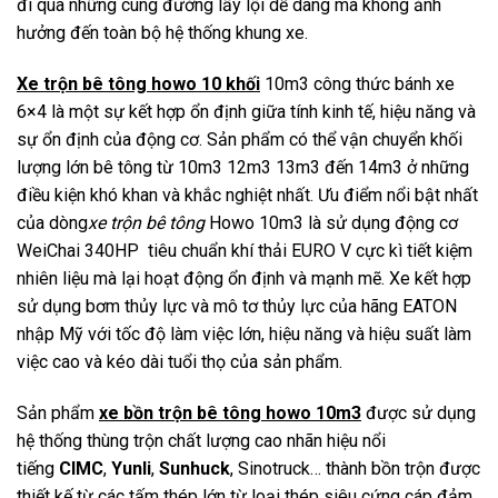
đi qua những cung đường lầy lội dễ dàng mà không ảnh
hưởng đến toàn bộ hệ thống khung xe.
Xe trộn bê tông howo 10 khối
10m3 công thức bánh xe
6×4 là một sự kết hợp ổn định giữa tính kinh tế, hiệu năng và
sự ổn định của động cơ. Sản phẩm có thể vận chuyển khối
lượng lớn bê tông từ 10m3 12m3 13m3 đến 14m3 ở những
điều kiện khó khan và khắc nghiệt nhất. Ưu điểm nổi bật nhất
của dòng
xe trộn bê tông
Howo 10m3 là sử dụng động cơ
WeiChai 340HP tiêu chuẩn khí thải EURO V cực kì tiết kiệm
nhiên liệu mà lại hoạt động ổn định và mạnh mẽ. Xe kết hợp
sử dụng bơm thủy lực và mô tơ thủy lực của hãng EATON
nhập Mỹ với tốc độ làm việc lớn, hiệu năng và hiệu suất làm
việc cao và kéo dài tuổi thọ của sản phẩm.
Sản phẩm
xe bồn trộn bê tông howo 10m3
được sử dụng
hệ thống thùng trộn chất lượng cao nhãn hiệu nổi
tiếng
CIMC
,
Yunli
,
Sunhuck
, Sinotruck… thành bồn trộn được
thiết kế từ các tấm thép lớn từ loại thép siêu cứng cáp đảm