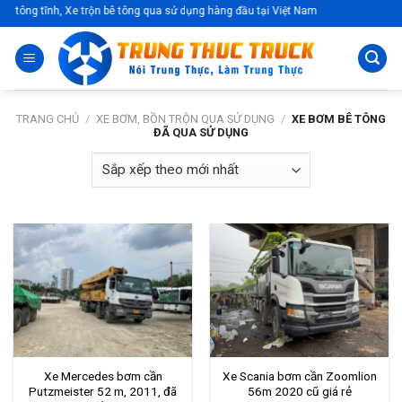
Skip
tông tĩnh, Xe trộn bê tông qua sử dụng hàng đầu tại Việt Nam
to
content
TRANG CHỦ
/
XE BƠM, BỒN TRỘN QUA SỬ DỤNG
/
XE BƠM BÊ TÔNG
ĐÃ QUA SỬ DỤNG
Xe Mercedes bơm cần
Xe Scania bơm cần Zoomlion
Putzmeister 52 m, 2011, đã
56m 2020 cũ giá rẻ