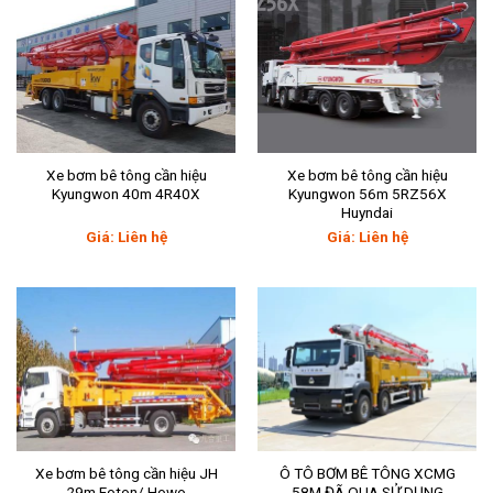
Xe bơm bê tông cần hiệu
Xe bơm bê tông cần hiệu
Kyungwon 40m 4R40X
Kyungwon 56m 5RZ56X
Huyndai
Giá: Liên hệ
Giá: Liên hệ
Xe bơm bê tông cần hiệu JH
Ô TÔ BƠM BÊ TÔNG XCMG
29m Foton/ Howo
58M ĐÃ QUA SỬ DỤNG