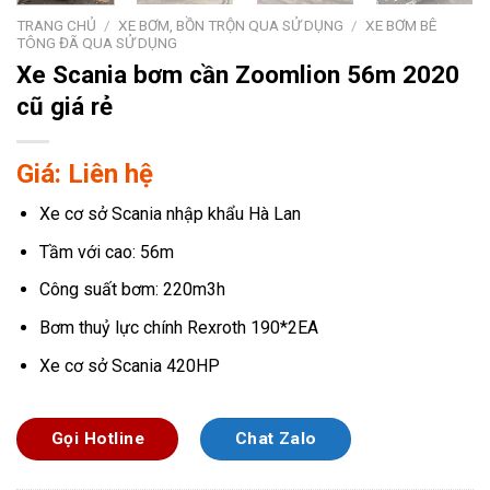
TRANG CHỦ
/
XE BƠM, BỒN TRỘN QUA SỬ DỤNG
/
XE BƠM BÊ
TÔNG ĐÃ QUA SỬ DỤNG
Xe Scania bơm cần Zoomlion 56m 2020
cũ giá rẻ
Giá: Liên hệ
Xe cơ sở Scania nhập khẩu Hà Lan
Tầm với cao: 56m
Công suất bơm: 220m3h
Bơm thuỷ lực chính Rexroth 190*2EA
Xe cơ sở Scania 420HP
Gọi Hotline
Chat Zalo