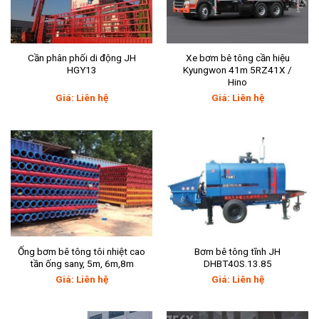
Cần phân phối di động JH
Xe bơm bê tông cần hiệu
HGY13
Kyungwon 41m 5RZ41X /
Hino
Giá: Liên hệ
Giá: Liên hệ
Ống bơm bê tông tôi nhiệt cao
Bơm bê tông tĩnh JH
tần ống sany, 5m, 6m,8m
DHBT40S.13.85
Giá: Liên hệ
Giá: Liên hệ