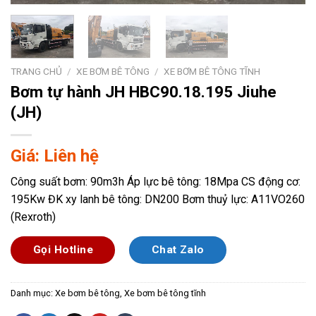
TRANG CHỦ
/
XE BƠM BÊ TÔNG
/
XE BƠM BÊ TÔNG TĨNH
Bơm tự hành JH HBC90.18.195 Jiuhe
(JH)
Giá: Liên hệ
Công suất bơm: 90m3h Áp lực bê tông: 18Mpa CS động cơ:
195Kw ĐK xy lanh bê tông: DN200 Bơm thuỷ lực: A11VO260
(Rexroth)
Gọi Hotline
Chat Zalo
Danh mục:
Xe bơm bê tông
,
Xe bơm bê tông tĩnh