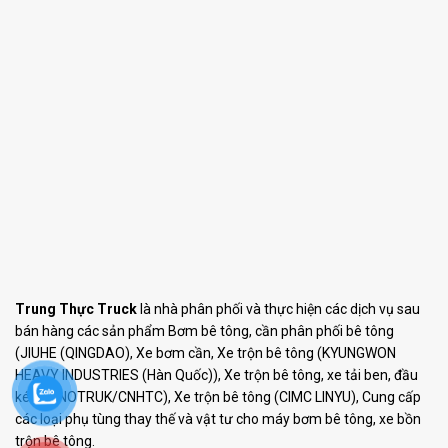
Trung Thực Truck
là nhà phân phối và thực hiện các dịch vụ sau
bán hàng các sản phẩm Bơm bê tông, cần phân phối bê tông
(JIUHE (QINGDAO), Xe bơm cần, Xe trộn bê tông (KYUNGWON
HEAVY INDUSTRIES (Hàn Quốc)), Xe trộn bê tông, xe tải ben, đầu
kéo (SINOTRUK/CNHTC), Xe trộn bê tông (CIMC LINYU), Cung cấp
các loại phụ tùng thay thế và vật tư cho máy bơm bê tông, xe bồn
trộn bê tông.