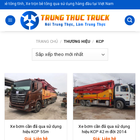
Skip
bê tông tĩnh, Xe trộn bê tông qua sử dụng hàng đầu tại Việt Nam
to
content
TRANG CHỦ
/
THƯƠNG HIỆU
/
KCP
Xe bơm cần đã qua sử dụng
Xe bơm cần đã qua sử dụng
hiệu KCP 55m
hiệu KCP 42 m đời 2014
Giá: Liên hệ
Giá: Liên hệ