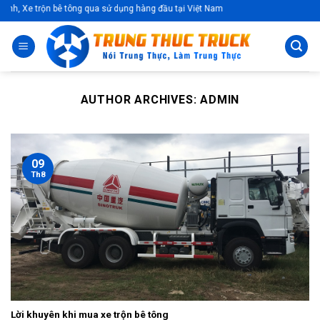
Skip
Xe trộn bê tông qua sử dụng hàng đầu tại Việt Nam
to
content
AUTHOR ARCHIVES:
ADMIN
09
Th8
Lời khuyên khi mua xe trộn bê tông