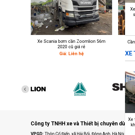
Xe
Xe Scania bơm cần Zoomlion 56m
Cần
2020 cũ giá rẻ
XE
Giá: Liên hệ
Xe 
Công ty TNHH xe và Thiết bị chuyên dùng 
k
VPGD:
Thôn Cổ Điển, xã Hải Bối, Đông Anh, Hà Nội