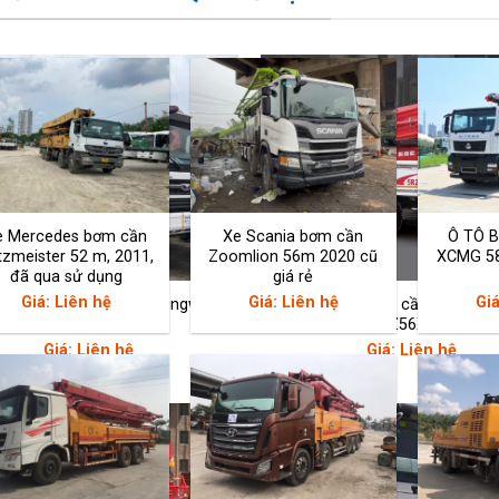
e Mercedes bơm cần
Xe Scania bơm cần
Ô TÔ 
tzmeister 52 m, 2011,
Zoomlion 56m 2020 cũ
XCMG 5
đã qua sử dụng
giá rẻ
Giá: Liên hệ
Giá: Liên hệ
Giá
m bê tông cần hiệu Kyungwon
Xe bơm bê tông cần hiệu Ky
52m 5RZ52X / Daewo
56m 5RZ56X Huyndai
Giá: Liên hệ
Giá: Liên hệ