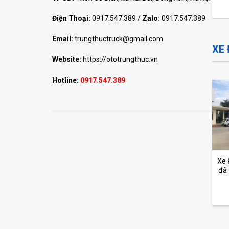
Điện Thoại:
0917.547.389
/
Zalo:
0917.547.389
Email:
trungthuctruck@gmail.com
XE
Website:
https://ototrungthuc.vn
Hotline:
0917.547.389
Xe
đã 