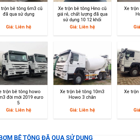
 trộn bê tông 6m3 cũ
Xe trộn bê tông Hino cũ
Xe trộn
đã qua sử dụng
giá rẻ, chất lượng đã qua
H
sử dụng 10 12 khối
Giá: Liên hệ
Giá: Liên hệ
Giá
(mm)
e trộn bê tông howo
Xe trộn bê tông 10m3
Xe trộn
m3 đời mới 2019 euro
Howo 3 chân
5
Giá: Liên hệ
Giá: Liên hệ
Giá
 BƠM BÊ TÔNG ĐÃ QUA SỬ DỤNG