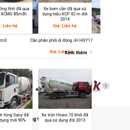
ông tĩnh đã qua
Xe bơm cần đã qua sử
g XCMG 85m3h
dụng hiệu KCP 42 m đời
2014
: Liên hệ
Giá: Liên hệ
12m3
Cần phân phối di động JH HGY17
Giá: Liên hệ
Xem thêm
bê tông Sany đã
Xe trộn Howo 10 khối đã
ết nối với chúng tôi
 dụng mới 90%
qua sử dụng đời 2013