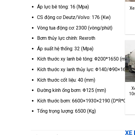
Áp lực bê tông: 16 (Mpa)
Xe
CS động cơ Deutz/Volvo: 176 (Kw)
Vòng tua động cơ: 2300 (vòng/phút)
Bơm thủy lực chính: Rexroth
Áp suất hệ thống: 32 (Mpa)
Kích thước xy lanh bê tông: Φ200*1650 (mm)
Kích thước xy lanh thủy lực: Φ140/Φ90×1650 
Kích thước cốt liệu: 40 (mm)
X
Đường kính ống bơm: Φ125 (mm)
10
Kích thước bơm: 6600×1930×2190 (D*R*C)
Tổng trọng lượng: 6500 (Kg)
XE