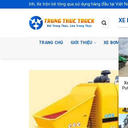
Skip
ê tông tĩnh, Xe trộn bê tông qua sử dụng hàng đầu tại Việt Nam
to
content
XE
Tìm
kiếm:
TRANG CHỦ
GIỚI THIỆU
XE BƠM BÊ
X
Pu