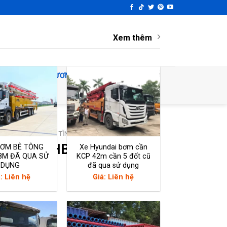
Xem thêm
Ử DỤNG
THƯƠNG HIỆU
TIN TỨC
/
XE BƠM BÊ TÔNG TĨNH
h Jiuhe DHBT80S.16.176
BƠM BÊ TÔNG
Xe Hyundai bơm cần
8M ĐÃ QUA SỬ
KCP 42m cần 5 đốt cũ
DỤNG
đã qua sử dụng
: Liên hệ
Giá: Liên hệ
hat Zalo