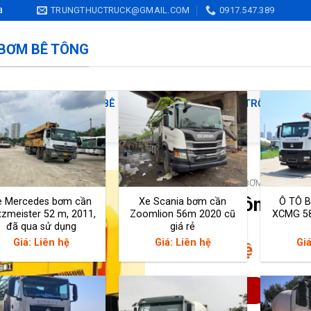
TRUNGTHUCTRUCK@GMAIL.COM
0917.547.389
 BƠM BÊ TÔNG
 TÔNG
XE TRỘN BÊ TÔNG
XE BƠM, BỒN TRỘN QUA S
LIÊN HỆ
TRANG CHỦ
/
XE BƠM BÊ TÔNG
Bơm bê tông tĩn
e Mercedes bơm cần
Xe Scania bơm cần
Ô TÔ 
tzmeister 52 m, 2011,
Zoomlion 56m 2020 cũ
XCMG 5
đã qua sử dụng
giá rẻ
Giá: Liên hệ
Giá: Liên hệ
Giá
Giá: Liên hệ
Gọi Hotline
C