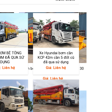
BƠM BÊ TÔNG
Xe Hyundai bơm cần
8M ĐÃ QUA SỬ
KCP 42m cần 5 đốt cũ
DỤNG
đã qua sử dụng
: Liên hệ
Giá: Liên hệ
ungwon
Bơm bê tông tĩnh JH DHBT60S.13.130
Giá: Liên hệ