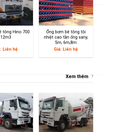
bê tông tĩnh
ê tông Hino 700
Ống bơm bê tông tôi
12m3
nhiệt cao tần ống sany,
5m, 6m,8m
: Liên hệ
Giá: Liên hệ
Xem thêm