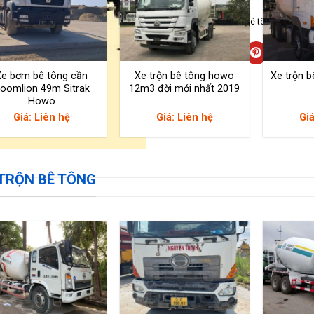
Danh mục:
Xe bơm bê tông
,
Xe bơm 
Xe bơm bê tông cần
Xe trộn bê tông howo
Xe trộn b
oomlion 49m Sitrak
12m3 đời mới nhất 2019
Howo
Giá: Liên hệ
Giá: Liên hệ
Giá
 TRỘN BÊ TÔNG