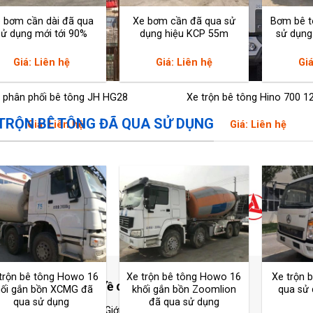
 bơm cần dài đã qua
Xe bơm cần đã qua sử
Bơm bê t
sử dụng mới tới 90%
dụng hiệu KCP 55m
sử dụn
Giá: Liên hệ
Giá: Liên hệ
Giá
 phân phối bê tông JH HG28
Xe trộn bê tông Hino 700 
 TRỘN BÊ TÔNG ĐÃ QUA SỬ DỤNG
Giá: Liên hệ
Giá: Liên hệ
trộn bê tông Howo 16
Xe trộn bê tông Howo 16
Xe trộn 
Trung Thực
Về chúng tôi
K
hối gắn bồn XCMG đã
khối gắn bồn Zoomlion
qua sử
qua sử dụng
đã qua sử dụng
Giới thiệu